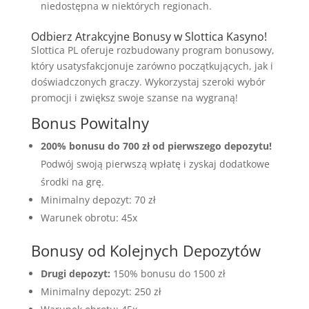
niedostępna w niektórych regionach.
Odbierz Atrakcyjne Bonusy w Slottica Kasyno!
Slottica PL oferuje rozbudowany program bonusowy,
który usatysfakcjonuje zarówno początkujących, jak i
doświadczonych graczy. Wykorzystaj szeroki wybór
promocji i zwiększ swoje szanse na wygraną!
Bonus Powitalny
200% bonusu do 700 zł od pierwszego depozytu!
Podwój swoją pierwszą wpłatę i zyskaj dodatkowe
środki na grę.
Minimalny depozyt: 70 zł
Warunek obrotu: 45x
Bonusy od Kolejnych Depozytów
Drugi depozyt:
150% bonusu do 1500 zł
Minimalny depozyt: 250 zł