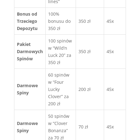
lines”
Bonus od
100%
Trzeciego
bonusu do
350 zł
45x
Depozytu
350 zł
100 spinów
Pakiet
w “Wild’n
Darmowych
350 zł
45x
Luck 20” za
Spinów
350 zł
60 spinów
w “Four
Darmowe
Lucky
200 zł
45x
Spiny
Clover” za
200 zł
50 spinów
Darmowe
w “Clover
70 zł
45x
Spiny
Bonanza”
za 70 zł