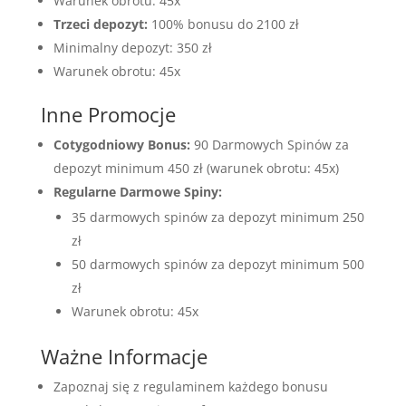
Warunek obrotu: 45x
Trzeci depozyt:
100% bonusu do 2100 zł
Minimalny depozyt: 350 zł
Warunek obrotu: 45x
Inne Promocje
Cotygodniowy Bonus:
90 Darmowych Spinów za
depozyt minimum 450 zł (warunek obrotu: 45x)
Regularne Darmowe Spiny:
35 darmowych spinów za depozyt minimum 250
zł
50 darmowych spinów za depozyt minimum 500
zł
Warunek obrotu: 45x
Ważne Informacje
Zapoznaj się z regulaminem każdego bonusu