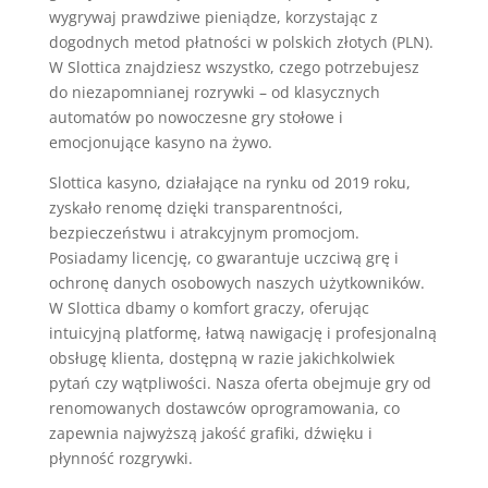
wygrywaj prawdziwe pieniądze, korzystając z
dogodnych metod płatności w polskich złotych (PLN).
W Slottica znajdziesz wszystko, czego potrzebujesz
do niezapomnianej rozrywki – od klasycznych
automatów po nowoczesne gry stołowe i
emocjonujące kasyno na żywo.
Slottica kasyno, działające na rynku od 2019 roku,
zyskało renomę dzięki transparentności,
bezpieczeństwu i atrakcyjnym promocjom.
Posiadamy licencję, co gwarantuje uczciwą grę i
ochronę danych osobowych naszych użytkowników.
W Slottica dbamy o komfort graczy, oferując
intuicyjną platformę, łatwą nawigację i profesjonalną
obsługę klienta, dostępną w razie jakichkolwiek
pytań czy wątpliwości. Nasza oferta obejmuje gry od
renomowanych dostawców oprogramowania, co
zapewnia najwyższą jakość grafiki, dźwięku i
płynność rozgrywki.