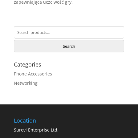
zapewniająca uczciwość gry.
Search
for:
Search
Categories
Phone Accessories
Networking
Location
Surovi Enterprise Ltd.