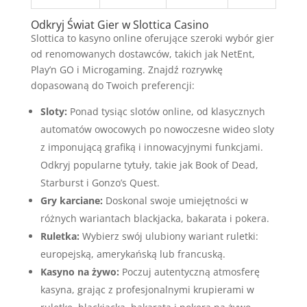
Odkryj Świat Gier w Slottica Casino
Slottica to kasyno online oferujące szeroki wybór gier
od renomowanych dostawców, takich jak NetEnt,
Play’n GO i Microgaming. Znajdź rozrywkę
dopasowaną do Twoich preferencji:
Sloty:
Ponad tysiąc slotów online, od klasycznych
automatów owocowych po nowoczesne wideo sloty
z imponującą grafiką i innowacyjnymi funkcjami.
Odkryj popularne tytuły, takie jak Book of Dead,
Starburst i Gonzo’s Quest.
Gry karciane:
Doskonal swoje umiejętności w
różnych wariantach blackjacka, bakarata i pokera.
Ruletka:
Wybierz swój ulubiony wariant ruletki:
europejską, amerykańską lub francuską.
Kasyno na żywo:
Poczuj autentyczną atmosferę
kasyna, grając z profesjonalnymi krupierami w