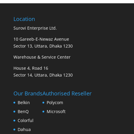
Location
Surovi Enterprise Ltd.
10 Gareeb-E-Newaz Avenue
Sector 13, Uttara, Dhaka 1230
Warehouse & Service Center
House 4, Road 16
Sector 14, Uttara, Dhaka 1230
Our Brands
Authorised Reseller
Belkin
Polycom
BenQ
Microsoft
Colorful
Dahua