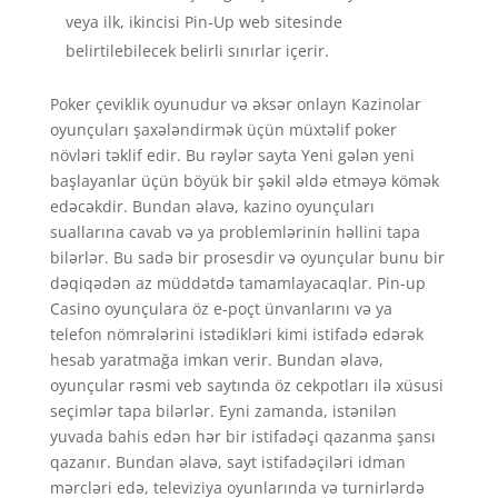
veya ilk, ikincisi Pin-Up web sitesinde
belirtilebilecek belirli sınırlar içerir.
Poker çeviklik oyunudur və əksər onlayn Kazinolar
oyunçuları şaxələndirmək üçün müxtəlif poker
növləri təklif edir. Bu rəylər sayta Yeni gələn yeni
başlayanlar üçün böyük bir şəkil əldə etməyə kömək
edəcəkdir. Bundan əlavə, kazino oyunçuları
suallarına cavab və ya problemlərinin həllini tapa
bilərlər. Bu sadə bir prosesdir və oyunçular bunu bir
dəqiqədən az müddətdə tamamlayacaqlar. Pin-up
Casino oyunçulara öz e-poçt ünvanlarını və ya
telefon nömrələrini istədikləri kimi istifadə edərək
hesab yaratmağa imkan verir. Bundan əlavə,
oyunçular rəsmi veb saytında öz cekpotları ilə xüsusi
seçimlər tapa bilərlər. Eyni zamanda, istənilən
yuvada bahis edən hər bir istifadəçi qazanma şansı
qazanır. Bundan əlavə, sayt istifadəçiləri idman
mərcləri edə, televiziya oyunlarında və turnirlərdə