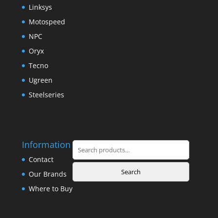
Linksys
Motospeed
NPC
Oryx
Tecno
Ugreen
Steelseries
Information
Search
for:
Contact
Search
Our Brands
Where to Buy