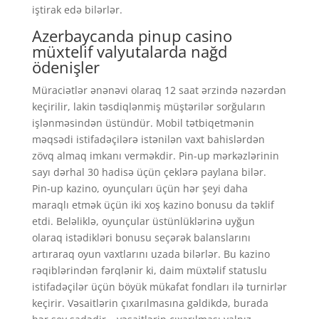
iştirak edə bilərlər.
Azerbaycanda pinup casino
müxtelif valyutalarda nağd
ödenişler
Müraciətlər ənənəvi olaraq 12 saat ərzində nəzərdən
keçirilir, lakin təsdiqlənmiş müştərilər sorğuların
işlənməsindən üstündür. Mobil tətbiqetmənin
məqsədi istifadəçilərə istənilən vaxt bahislərdən
zövq almaq imkanı verməkdir. Pin-up mərkəzlərinin
sayı dərhal 30 hadisə üçün çeklərə paylana bilər.
Pin-up kazino, oyunçuları üçün hər şeyi daha
maraqlı etmək üçün iki xoş kazino bonusu da təklif
etdi. Beləliklə, oyunçular üstünlüklərinə uyğun
olaraq istədikləri bonusu seçərək balanslarını
artıraraq oyun vaxtlarını uzada bilərlər. Bu kazino
rəqiblərindən fərqlənir ki, daim müxtəlif statuslu
istifadəçilər üçün böyük mükafat fondları ilə turnirlər
keçirir. Vəsaitlərin çıxarılmasına gəldikdə, burada