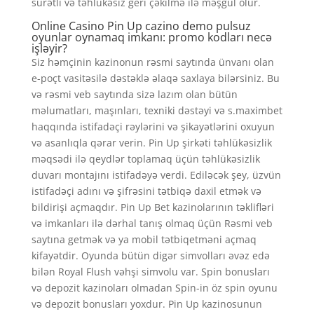
sürətli və təhlükəsiz geri çəkilmə ilə məşğul olur.
Online Casino Pin Up cazino demo pulsuz
oyunlar oynamaq imkanı: promo kodları necə
işləyir?
Siz həmçinin kazinonun rəsmi saytında ünvanı olan
e-poçt vasitəsilə dəstəklə əlaqə saxlaya bilərsiniz. Bu
və rəsmi veb saytında sizə lazım olan bütün
məlumatları, maşınları, texniki dəstəyi və s.maximbet
haqqında istifadəçi rəylərini və şikayətlərini oxuyun
və asanlıqla qərar verin. Pin Up şirkəti təhlükəsizlik
məqsədi ilə qeydlər toplamaq üçün təhlükəsizlik
duvarı montajını istifadəyə verdi. Ediləcək şey, üzvün
istifadəçi adını və şifrəsini tətbiqə daxil etmək və
bildirişi açmaqdır. Pin Up Bet kazinolarının təklifləri
və imkanları ilə dərhal tanış olmaq üçün Rəsmi veb
saytına getmək və ya mobil tətbiqetməni açmaq
kifayətdir. Oyunda bütün digər simvolları əvəz edə
bilən Royal Flush vəhşi simvolu var. Spin bonusları
və depozit kazinoları olmadan Spin-in öz spin oyunu
və depozit bonusları yoxdur. Pin Up kazinosunun