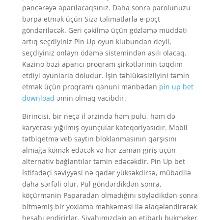
pəncərəyə aparılacaqsınız. Daha sonra parolunuzu
bərpa etmək üçün Sizə təlimatlarla e-poçt
göndəriləcək. Geri çəkilmə üçün gözləmə müddəti
artıq seçdiyiniz Pin Up oyun klubundan deyil,
seçdiyiniz onlayn ödəmə sistemindən asılı olacaq.
Kazino bəzi aparıcı proqram şirkətlərinin təqdim
etdiyi oyunlarla doludur. İşin təhlükəsizliyini təmin
etmək üçün proqramı qanuni mənbədən
pin up bet
download
əmin olmaq vacibdir.
Birincisi, bir neçə il ərzində həm pulu, həm də
karyerası yığılmış oyunçular kateqoriyasıdır. Mobil
tətbiqetmə veb saytın bloklanmasının qarşısını
almağa kömək edəcək və hər zaman giriş üçün
alternativ bağlantılar təmin edəcəkdir. Pin Up bet
İstifadəçi səviyyəsi nə qədər yüksəkdirsə, mübadilə
daha sərfəli olur. Pul göndərdikdən sonra,
köçürmənin Paparadan olmadığını söylədikdən sonra
bitməmiş bir yoxlama məhkəməsi ilə əlaqələndirərək
hesabı endirirlər. Siyahımızdakı ən etibarlı bukmeker