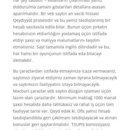
hər şey sadədir – vəsaitlərin çıxarılması yalnız
doldurulma zamanı göstərilən detallara əsasən
aparılmalıdır. Bir veb saytın ən vacib hissəsi
Qeydiyyat prosesidir və bu yalnız təsdiqlənmiş bir
hesab vasitəsilə edilə bilər. Bunun üçün şirkətin
hesabınızın etibarlılığını yoxlamaq üçün istifadə
etdiyi şəxsi və maliyyə məlumatlarını təqdim
etməlisiniz. Sayt tamamilə ingilis dilindədir və bu,
hər hansı bir oyunçunun istifadə edə biləcəyi
deməkdir.
Bu çərəzlərdən istifadə etməyinizə icazə verməsəniz,
saytımızı ziyarət etdiyiniz zaman öyrənə bilməyəcəyik
və saytımızın fəaliyyətini izləyə bilməyəcəyik.
Məcburi çərəzlər veb saytın düzgün işləməsi üçün
lazım olan çərəzlərdir. Minimum məbləğ 1000 manat
şəxsi hesabda daha təhlükəsiz və rahat iş üçün tam
fəaliyyət tarixi var. Qeyd edək ki, Ofis yalnız hesab
təsdiqləndikdə geri çəkilməni təsdiqləyəcək və alınan
bonuslar geri qaytarılmalıdır. TSUPIS komissiyasız