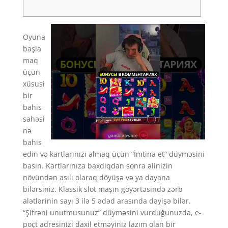
Oyuna
başla
maq
üçün
xüsusi
bir
bahis
sahəsi
nə
bahis
edin və kartlarınızı almaq üçün “İmtina et” düyməsini
basın. Kartlarınıza baxdıqdan sonra əlinizin
növündən asılı olaraq döyüşə və ya dayana
bilərsiniz. Klassik slot maşın göyərtəsində zərb
alətlərinin sayı 3 ilə 5 ədəd arasında dəyişə bilər.
“Şifrəni unutmusunuz” düyməsini vurduğunuzda, e-
poçt adresinizi daxil etməyiniz lazım olan bir