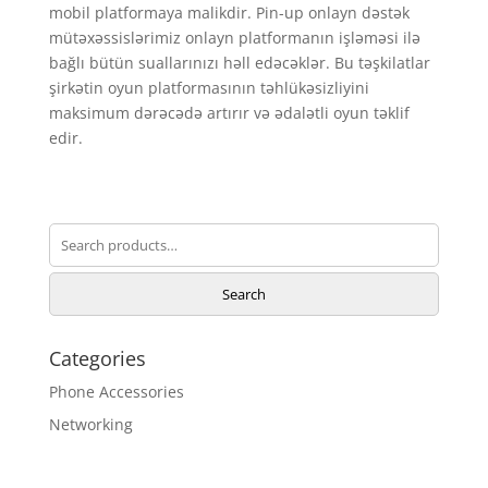
mobil platformaya malikdir. Pin-up onlayn dəstək
mütəxəssislərimiz onlayn platformanın işləməsi ilə
bağlı bütün suallarınızı həll edəcəklər. Bu təşkilatlar
şirkətin oyun platformasının təhlükəsizliyini
maksimum dərəcədə artırır və ədalətli oyun təklif
edir.
Search
for:
Search
Categories
Phone Accessories
Networking