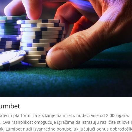
Lumibet
odećih platformi za kockanje na mreži, nudeći više od 2.000 igara,
vo. Ova raznolikost omogućuje igračima da istražuju različite stilove 
itak. Lumibet nudi izvanredne bonuse, uključujući bonus dobrodošli