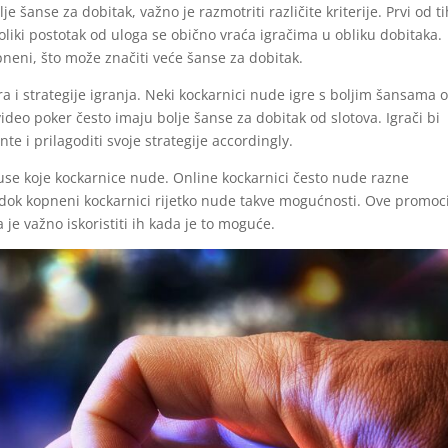
e šanse za dobitak, važno je razmotriti različite kriterije. Prvi od t
e koliki postotak od uloga se obično vraća igračima u obliku dobitaka.
pneni, što može značiti veće šanse za dobitak.
ra i strategije igranja. Neki kockarnici nude igre s boljim šansama 
video poker često imaju bolje šanse za dobitak od slotova. Igrači bi
ente i prilagoditi svoje strategije accordingly.
nuse koje kockarnice nude. Online kockarnici često nude razne
 dok kopneni kockarnici rijetko nude takve mogućnosti. Ove promoc
je važno iskoristiti ih kada je to moguće.