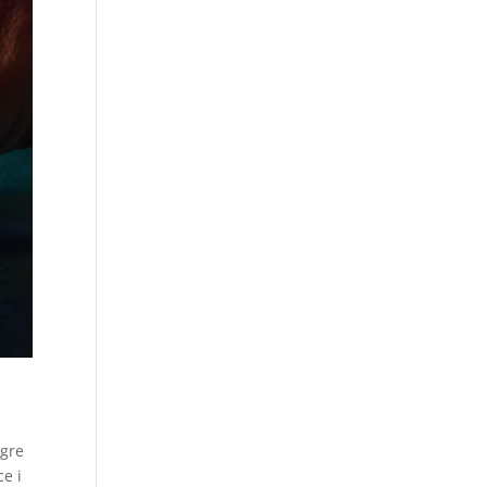
igre
ce i