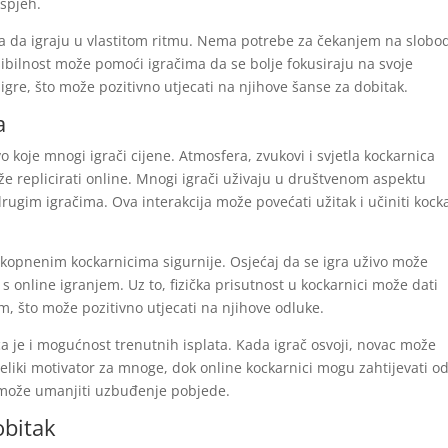
uspjeh.
a da igraju u vlastitom ritmu. Nema potrebe za čekanjem na slobo
sibilnost može pomoći igračima da se bolje fokusiraju na svoje
igre, što može pozitivno utjecati na njihove šanse za dobitak.
a
 koje mnogi igrači cijene. Atmosfera, zvukovi i svjetla kockarnica
že replicirati online. Mnogi igrači uživaju u društvenom aspektu
 drugim igračima. Ova interakcija može povećati užitak i učiniti kock
u kopnenim kockarnicima sigurnije. Osjećaj da se igra uživo može
 s online igranjem. Uz to, fizička prisutnost u kockarnici može dati
m, što može pozitivno utjecati na njihove odluke.
a je i mogućnost trenutnih isplata. Kada igrač osvoji, novac može
veliki motivator za mnoge, dok online kockarnici mogu zahtijevati o
o može umanjiti uzbuđenje pobjede.
obitak