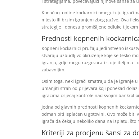
i strategijama, povećavajući njihove šanse za 
Konačno, online kockarnici omogućuju igračim
mjesto ili brzim igranjem zbog gužve. Ova flek
strategije i donesu promišljene odluke tijekom 
Prednosti kopnenih kockarnic
Kopneni kockarnici pružaju jedinstveno iskustvo
stvaraju uzbudljivo okruženje koje se teško mo
igranja, gdje mogu razgovarati s djeliteljima i
zabavnijim.
Osim toga, neki igrači smatraju da je igranje 
umanjiti strah od prijevara koji ponekad dolazi
igračima osjećaj kontrole nad svojim bankrollo
Jedna od glavnih prednosti kopnenih kockarnic
odmah biti isplaćen u gotovini. Ovo može biti 
igrača da čekaju nekoliko dana na isplatu, št
Kriteriji za procjenu šansi za d