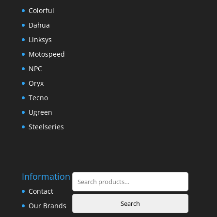
Colorful
Dahua
Linksys
Motospeed
NPC
Oryx
Tecno
Ugreen
Steelseries
Information
Search
for:
Contact
Search
Our Brands