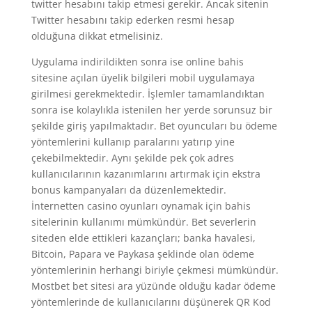
twitter hesabını takip etmesi gerekir. Ancak sitenin
Twitter hesabını takip ederken resmi hesap
olduğuna dikkat etmelisiniz.
Uygulama indirildikten sonra ise online bahis
sitesine açılan üyelik bilgileri mobil uygulamaya
girilmesi gerekmektedir. İşlemler tamamlandıktan
sonra ise kolaylıkla istenilen her yerde sorunsuz bir
şekilde giriş yapılmaktadır. Bet oyuncuları bu ödeme
yöntemlerini kullanıp paralarını yatırıp yine
çekebilmektedir. Aynı şekilde pek çok adres
kullanıcılarının kazanımlarını artırmak için ekstra
bonus kampanyaları da düzenlemektedir.
İnternetten casino oyunları oynamak için bahis
sitelerinin kullanımı mümkündür. Bet severlerin
siteden elde ettikleri kazançları; banka havalesi,
Bitcoin, Papara ve Paykasa şeklinde olan ödeme
yöntemlerinin herhangi biriyle çekmesi mümkündür.
Mostbet bet sitesi ara yüzünde olduğu kadar ödeme
yöntemlerinde de kullanıcılarını düşünerek QR Kod