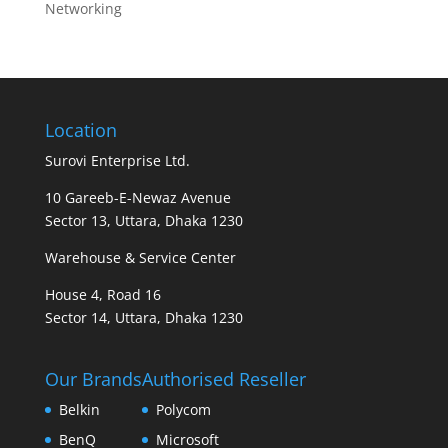
Networking
Location
Surovi Enterprise Ltd.
10 Gareeb-E-Newaz Avenue
Sector 13, Uttara, Dhaka 1230
Warehouse & Service Center
House 4, Road 16
Sector 14, Uttara, Dhaka 1230
Our Brands
Authorised Reseller
Belkin
Polycom
BenQ
Microsoft