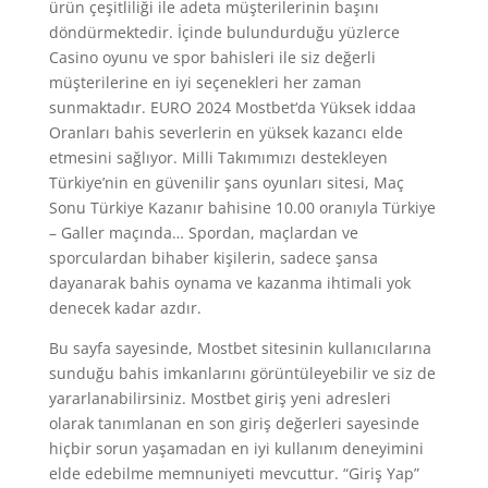
ürün çeşitliliği ile adeta müşterilerinin başını
döndürmektedir. İçinde bulundurduğu yüzlerce
Casino oyunu ve spor bahisleri ile siz değerli
müşterilerine en iyi seçenekleri her zaman
sunmaktadır. EURO 2024 Mostbet‘da Yüksek iddaa
Oranları bahis severlerin en yüksek kazancı elde
etmesini sağlıyor. Milli Takımımızı destekleyen
Türkiye’nin en güvenilir şans oyunları sitesi, Maç
Sonu Türkiye Kazanır bahisine 10.00 oranıyla Türkiye
– Galler maçında… Spordan, maçlardan ve
sporculardan bihaber kişilerin, sadece şansa
dayanarak bahis oynama ve kazanma ihtimali yok
denecek kadar azdır.
Bu sayfa sayesinde, Mostbet sitesinin kullanıcılarına
sunduğu bahis imkanlarını görüntüleyebilir ve siz de
yararlanabilirsiniz. Mostbet giriş yeni adresleri
olarak tanımlanan en son giriş değerleri sayesinde
hiçbir sorun yaşamadan en iyi kullanım deneyimini
elde edebilme memnuniyeti mevcuttur. “Giriş Yap”