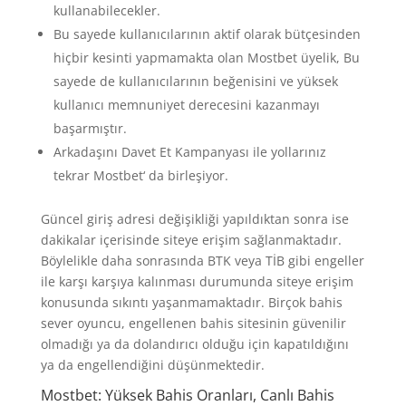
kullanabilecekler.
Bu sayede kullanıcılarının aktif olarak bütçesinden
hiçbir kesinti yapmamakta olan Mostbet üyelik, Bu
sayede de kullanıcılarının beğenisini ve yüksek
kullanıcı memnuniyet derecesini kazanmayı
başarmıştır.
Arkadaşını Davet Et Kampanyası ile yollarınız
tekrar Mostbet‘ da birleşiyor.
Güncel giriş adresi değişikliği yapıldıktan sonra ise
dakikalar içerisinde siteye erişim sağlanmaktadır.
Böylelikle daha sonrasında BTK veya TİB gibi engeller
ile karşı karşıya kalınması durumunda siteye erişim
konusunda sıkıntı yaşanmamaktadır. Birçok bahis
sever oyuncu, engellenen bahis sitesinin güvenilir
olmadığı ya da dolandırıcı olduğu için kapatıldığını
ya da engellendiğini düşünmektedir.
Mostbet: Yüksek Bahis Oranları, Canlı Bahis