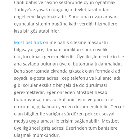
Canlı bahis ve casino sektöründe oyun oynatmak
Türkiye’de yasak olduğu için devlet tarafından
engelleme koyulmaktadır. Sorusuna cevap arayan
oyuncular sitenin bugüne kadr verdiği hizmetlere
kısa bir göz atabilirler.
Most bet türk
online bahis sitesine masaüstü
bilgisayar girişi tamamlandıktan sonra üyelik
oluşturulması gerekmektedir. Üyelik işlemleri için ise
ana sayfada bulunan üye ol butonuna tıklanmalıdır.
Daha sonrasında ekranda çıkacak olan formdaki ad,
soyadı, e-posta adresi, cep telefonu ve kullanıcı adı
gibi sorular eksiksiz bir şekilde doldurulması
gerekmektedir. Eğer önceden Mostbet hesabı
bulunuyorsa, mevcut kullanıcı ismi ve parola ile
oturum açıp, kalınan yerden devam edilebilir. Gerçek
olan bilgiler ile varlığını sürdüren pek çok sosyal
medya uygulaması ile erişim sağlanabilir. Mostbet
üyelikgüncel giriş adresi üzerinden tüm bahislere
ulaşmak mümkündür.