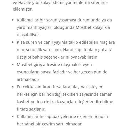
ve Havale gibi kolay ödeme yöntemlerini sitemine
eklemiştir.
Kullanıcılar bir sorun yaşaması durumunda ya da
yardıma ihtiyaçları olduğunda Mostbet kolaylıkla
ulaşabiliyor.
Kısa süren ve canlı yayınla takip edilebilen maçlara
maç sonu, ilk yarı sonu, Handikap, toplam gol alt/
üst gibi bahis seçeneklerini oynayabilirsin.
Mostbet giriş adresine ulaşmak isteyen
oyuncuların sayısı fazladır ve her geçen gün de
artmaktadır.
En çok kazandıran fırsatlara ulaşmak isteyen
herkes için barındırdığı teklifleri sayesinde zaman
kaybetmeden ekstra kazançları değerlendirebilme
fırsatı sağlanır.
Kullanıcılar hesap bakiyelerine eklenen bonusu
herhangi bir çevrim şartı olmadan