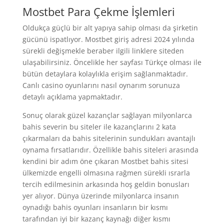
Mostbet Para Çekme İşlemleri
Oldukça güçlü bir alt yapıya sahip olması da şirketin
gücünü ispatlıyor. Mostbet giriş adresi 2024 yılında
sürekli değişmekle beraber ilgili linklere siteden
ulaşabilirsiniz. Öncelikle her sayfası Türkçe olması ile
bütün detaylara kolaylıkla erişim sağlanmaktadır.
Canlı casino oyunlarını nasıl oynarım sorunuza
detaylı açıklama yapmaktadır.
Sonuç olarak güzel kazançlar sağlayan milyonlarca
bahis severin bu siteler ile kazançlarını 2 kata
çıkarmaları da bahis sitelerinin sundukları avantajlı
oynama fırsatlarıdır. Özellikle bahis siteleri arasında
kendini bir adım öne çıkaran Mostbet bahis sitesi
ülkemizde engelli olmasına rağmen sürekli ısrarla
tercih edilmesinin arkasında hoş geldin bonusları
yer alıyor. Dünya üzerinde milyonlarca insanın
oynadığı bahis oyunları insanların bir kısmı
tarafından iyi bir kazanç kaynağı diğer kısmı