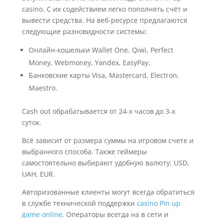
casino. С их содействием легко пополнять счёт и
вывести средства. На веб-ресурсе предлагаются
следующие разновидности системы:
Онлайн-кошельки Wallet One, Qiwi, Perfect
Money, Webmoney, Yandex, EasyPay.
Банковские карты Visa, Mastercard, Electron,
Maestro.
Cash out обрабатывается от 24-х часов до 3-х
суток.
Всё зависит от размера суммы на игровом счете и
выбранного способа. Также геймеры
самостоятельно выбирают удобную валюту: USD,
UAH, EUR.
Авторизованные клиенты могут всегда обратиться
в службе технической поддержки
casino Pin up
game online
. Операторы всегда на в сети и