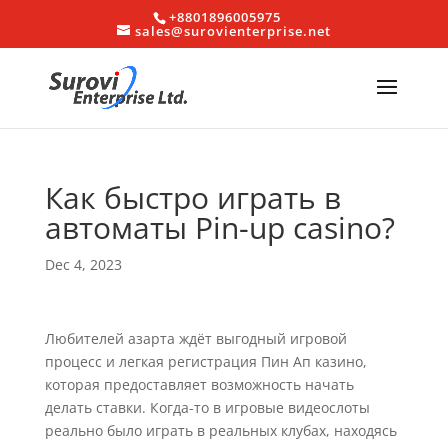
+8801896005975
sales@surovienterprise.net
Как быстро играть в
автоматы Pin-up casino?
Dec 4, 2023
Любителей азарта ждёт выгодный игровой
процесс и легкая регистрация Пин Ап казино,
которая предоставляет возможность начать
делать ставки. Когда-то в игровые видеослоты
реально было играть в реальных клубах, находясь